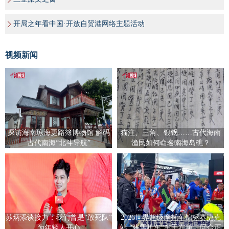
开局之年看中国·开放自贸港网络主题活动
视频新闻
探访海南琼海更路簿博物馆 解码
猫注、三角、银锅……古代海南
古代南海“北斗导航”
渔民如何命名南海岛礁？
苏炳添谈接力：我们曾是“敢死队”
2026世界超级摩托车锦标赛捷克
为年轻人开心
站 "张雪机车"车手在第二回合正