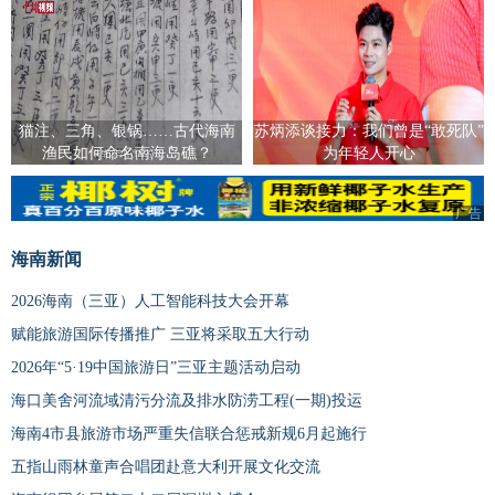
猫注、三角、银锅……古代海南
苏炳添谈接力：我们曾是“敢死队”
渔民如何命名南海岛礁？
为年轻人开心
广告
海南新闻
2026海南（三亚）人工智能科技大会开幕
赋能旅游国际传播推广 三亚将采取五大行动
2026年“5·19中国旅游日”三亚主题活动启动
海口美舍河流域清污分流及排水防涝工程(一期)投运
海南4市县旅游市场严重失信联合惩戒新规6月起施行
五指山雨林童声合唱团赴意大利开展文化交流