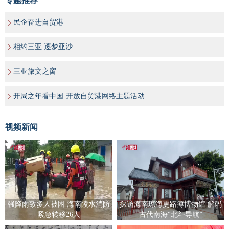
专题推荐
民企奋进自贸港
相约三亚 逐梦亚沙
三亚旅文之窗
开局之年看中国·开放自贸港网络主题活动
视频新闻
强降雨致多人被困 海南陵水消防
探访海南琼海更路簿博物馆 解码
紧急转移26人
古代南海“北斗导航”