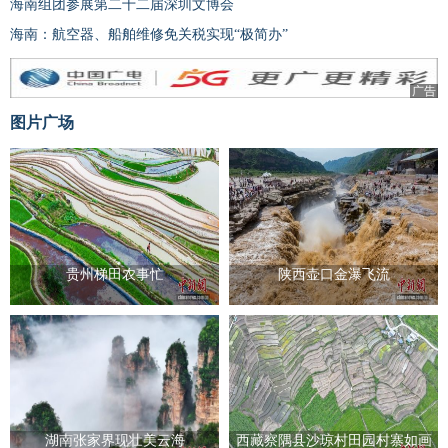
海南组团参展第二十二届深圳文博会
海南：航空器、船舶维修免关税实现“极简办”
广告
图片广场
贵州梯田农事忙
陕西壶口金瀑飞流
湖南张家界现壮美云海
西藏察隅县沙琼村田园村寨如画