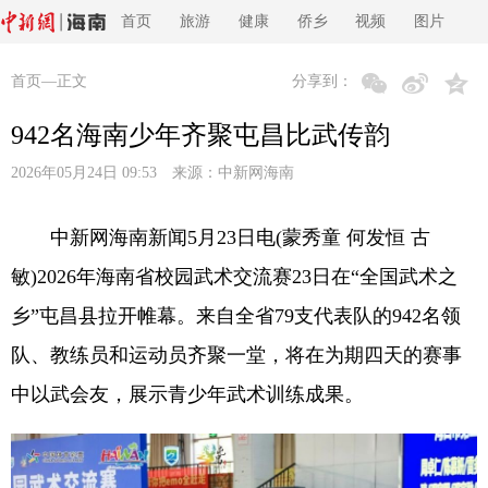
首页
旅游
健康
侨乡
视频
图片
首页
—正文
分享到：
942名海南少年齐聚屯昌比武传韵
2026年05月24日 09:53 来源：
中新网海南
中新网海南新闻5月23日电(蒙秀童 何发恒 古
敏)2026年海南省校园武术交流赛23日在“全国武术之
乡”屯昌县拉开帷幕。来自全省79支代表队的942名领
队、教练员和运动员齐聚一堂，将在为期四天的赛事
中以武会友，展示青少年武术训练成果。