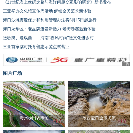
《21世纪海上丝绸之路与海洋问题交互影响研究》新书发布
三亚举办文化馆宣传周活动 解锁全民艺术新体验
海口沙滩资源保护和利用管理办法将6月15日起施行
海口龙华区：老品牌迸发新活力 老街巷邂逅新体验
送歌舞、送戏曲……海南“春风村雨”送文化进乡村
三亚首家临时托育普惠示范点试营业
广告
图片广场
贵州梯田农事忙
陕西壶口金瀑飞流