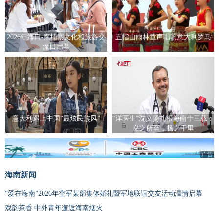
2026年海口-柬埔寨文化和旅游交
五指山雨林童声唱响意大利罗马
流日启幕
意大利遇上中国“最炫民族风”
“洋医生”沈义扬扎根海南十三载：
义之所至，扬之千里
广告
海南新闻
“爱在海南”2026年空军某部集体婚礼暨军地联谊交友活动温情启幕
戏韵茶香 中外青年邂逅海南烟火