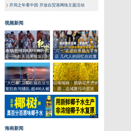
开局之年看中国·开放自贸港网络主题活动
视频新闻
在轨驻留210天！神舟二
“六一”走进世界最大零食
十一号航天员乘组返回纪
店 几代人的回忆在此重
实
逢
“大巴黎”卫冕欧冠在法引
云南瑞丽：腊肠花开洒金
发狂欢与骚乱 超400人被
雨，边城夏日诗意浓
捕
广告
海南新闻