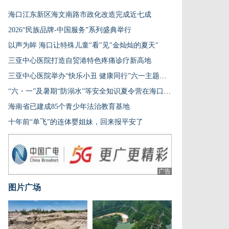
海口江东新区海文南路市政化改造完成近七成
2026“民族品牌-中国服务”系列盛典举行
以声为眸 海口让特殊儿童"看"见"金灿灿的夏天"
三亚中心医院打造自贸港特色疼痛诊疗新高地
三亚中心医院举办“快乐小丑 健康同行”六一主题活动
“六・一”及暑期“防溺水”等安全知识夏令营在海口启动
海南省已建成85个青少年法治教育基地
十年前“单飞”的连体婴姐妹，回来报平安了
广告
图片广场