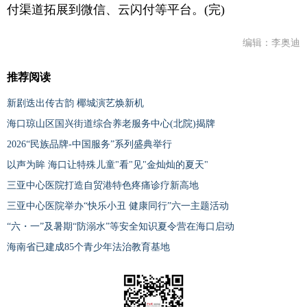
付渠道拓展到微信、云闪付等平台。(完)
编辑：李奥迪
推荐阅读
新剧迭出传古韵 椰城演艺焕新机
海口琼山区国兴街道综合养老服务中心(北院)揭牌
2026“民族品牌-中国服务”系列盛典举行
以声为眸 海口让特殊儿童"看"见"金灿灿的夏天"
三亚中心医院打造自贸港特色疼痛诊疗新高地
三亚中心医院举办“快乐小丑 健康同行”六一主题活动
“六・一”及暑期“防溺水”等安全知识夏令营在海口启动
海南省已建成85个青少年法治教育基地