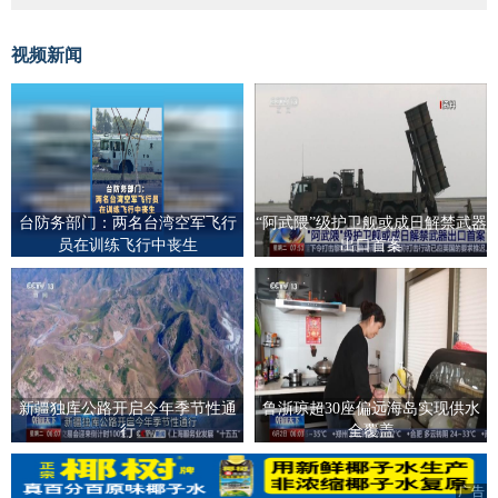
视频新闻
台防务部门：两名台湾空军飞行
“阿武隈”级护卫舰或成日解禁武器
员在训练飞行中丧生
出口首案
新疆独库公路开启今年季节性通
鲁浙琼超30座偏远海岛实现供水
行
全覆盖
广告
广告