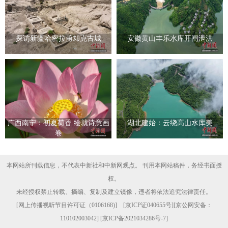
探访新疆哈密拉甫却克古城
安徽黄山丰乐水库开闸泄洪
广西南宁：初夏荷香 绘就诗意画
湖北建始：云绕高山水库美
卷
本网站所刊载信息，不代表中新社和中新网观点。 刊用本网站稿件，务经书面授
权。
未经授权禁止转载、摘编、复制及建立镜像，违者将依法追究法律责任。
[
网上传播视听节目许可证（0106168)
] [
京ICP证040655号
][京公网安备：
110102003042] [
京ICP备2021034286号-7
]