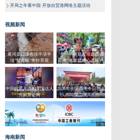
开局之年看中国·开放自贸港网络主题活动
视频新闻
黄河壶口瀑布现半清半
“考一半突然发现自己在
浊“鸳鸯锅”奇特景观
高考”考生超绝心态应对
高考
中国机器人亮相美国达人
2026年全国高考今日进入
秀刷屏全网
第二天
广告
海南新闻