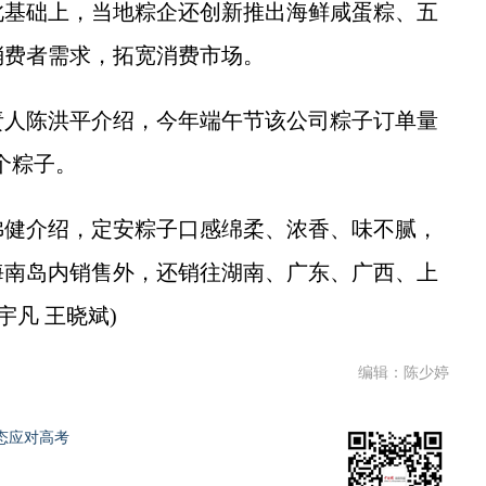
此基础上，当地粽企还创新推出海鲜咸蛋粽、五
消费者需求，拓宽消费市场。
人陈洪平介绍，今年端午节该公司粽子订单量
0个粽子。
健介绍，定安粽子口感绵柔、浓香、味不腻，
海南岛内销售外，还销往湖南、广东、广西、上
宇凡 王晓斌)
编辑：陈少婷
态应对高考