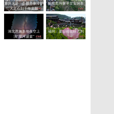
重庆大足：多措并举守护
航拍贵州黎平堂安侗寨
大足石刻千年文脉
湖北恩施多地夜空上
福州：夏日荷花映古刹
演“星河盛宴”