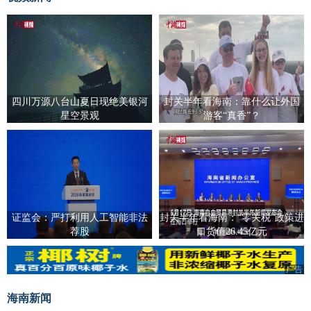
四川万源八台山夏日现绝美银河
封关半年看海南：靠什么让外国
星空景观
游客“真香”？
证监会：严打利用人工智能非法
封关半年看海南：“零关税”政策进
荐股
口货值26.45亿元
广告
广告
海南新闻