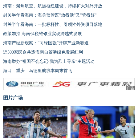
海南：聚焦航空、航运枢纽建设，持续扩大对外开放
封关半年看海南：海关监管既"放得活"又"管得好"
封关半年看海南：一批标杆性、引领性外资项目落地
政策加持 海南保税维修业实现跨越式发展
海南产经新观察：“向绿图强”开辟产业新赛道
近500家民企共逐海南自贸港绿色发展红利
海南举办“祖国不会忘记·我为烈士寻亲”主题活动
海口—重庆—马德里航线本周末首飞
广告
图片广场