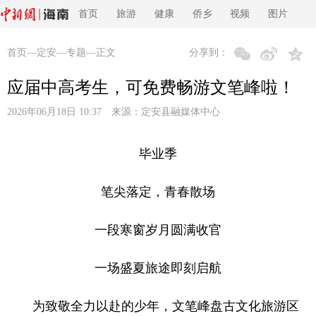
首页
旅游
健康
侨乡
视频
图片
首页
—
定安
—
专题
—正文
分享到：
应届中高考生，可免费畅游文笔峰啦！
2026年06月18日 10:37 来源：
定安县融媒体中心
毕业季
笔尖落定，青春散场
一段寒窗岁月圆满收官
一场盛夏旅途即刻启航
为致敬全力以赴的少年，文笔峰盘古文化旅游区