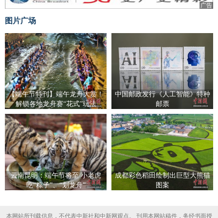
广告
图片广场
【端午节特刊】端午龙舟大赏！
中国邮政发行《人工智能》特种
解锁各地龙舟赛“花式”玩法
邮票
云南昆明：端午节将至 小老虎
成都彩色稻田绘制出巨型大熊猫
吃“粽子”、“划龙舟”
图案
本网站所刊载信息，不代表中新社和中新网观点。 刊用本网站稿件，务经书面授