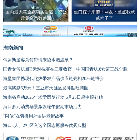
国内最大黄金盗窃案告破，27公
重口粽子来袭！网友：差点我就
斤黄金悉数追回
戒粽子了
广告
海南新闻
俄罗斯游客为何钟情来陵水泡温泉？
国青女篮U18国际对抗赛在三亚收官：中国国青U18女篮三战全胜
海垦集团携现代化热带农产品供应链亮相2026链博会
最高奖励6万元！三亚市天涯区发补贴旺商圈
海南省启动2026年求学圆梦行动 6月25日起申报补贴
海口多元消费场景激发端午假期市场活力
“阿侬”在骑楼用外语讲老街故事
海口1人、2社区入选全国志愿服务优秀典型