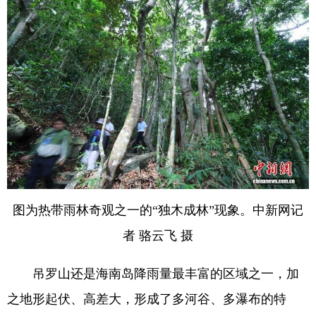
图为热带雨林奇观之一的“独木成林”现象。中新网记
者 骆云飞 摄
吊罗山还是海南岛降雨量最丰富的区域之一，加
之地形起伏、高差大，形成了多河谷、多瀑布的特