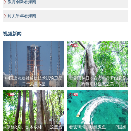
教育创新看海南
封关半年看海南
视频新闻
中国成功发射通信技术试验卫星
世界雨林日：在海南吊罗山看见
二十六号A星
热带雨林生态之美
植物绞杀、独木成林……这些热
看玻璃海、喂魔鬼鱼……12国媒