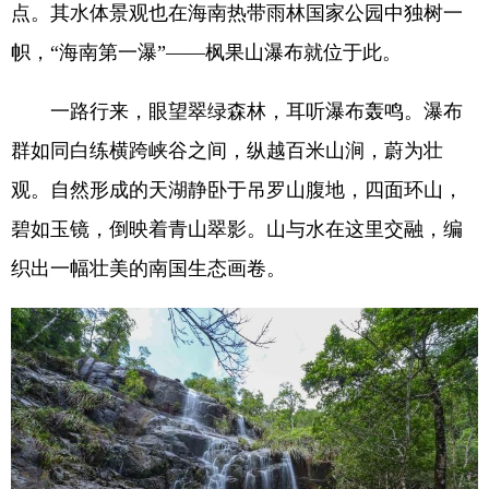
点。其水体景观也在海南热带雨林国家公园中独树一
帜，“海南第一瀑”——枫果山瀑布就位于此。
一路行来，眼望翠绿森林，耳听瀑布轰鸣。瀑布
群如同白练横跨峡谷之间，纵越百米山涧，蔚为壮
观。自然形成的天湖静卧于吊罗山腹地，四面环山，
碧如玉镜，倒映着青山翠影。山与水在这里交融，编
织出一幅壮美的南国生态画卷。