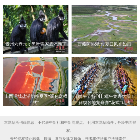
贵州六盘水：黑叶猴家族添新丁
西藏阿热湿地 夏日风光如画
山西运城盐湖切换夏季“调色盘模
【端午节特刊】端午龙舟大赏！
式”
解锁各地龙舟赛“花式”玩法
本网站所刊载信息，不代表中新社和中新网观点。 刊用本网站稿件，务经书面授
权。
未经授权禁止转载、摘编、复制及建立镜像，违者将依法追究法律责任。