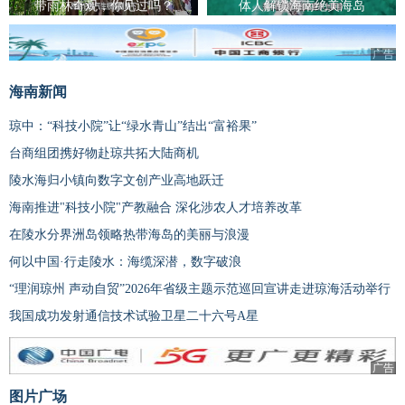
带雨林奇观，你见过吗？
体人解锁海南绝美海岛
广告
海南新闻
琼中：“科技小院”让“绿水青山”结出“富裕果”
台商组团携好物赴琼共拓大陆商机
陵水海归小镇向数字文创产业高地跃迁
海南推进"科技小院"产教融合 深化涉农人才培养改革
在陵水分界洲岛领略热带海岛的美丽与浪漫
何以中国·行走陵水：海缆深潜，数字破浪
“理润琼州 声动自贸”2026年省级主题示范巡回宣讲走进琼海活动举行
我国成功发射通信技术试验卫星二十六号A星
广告
图片广场