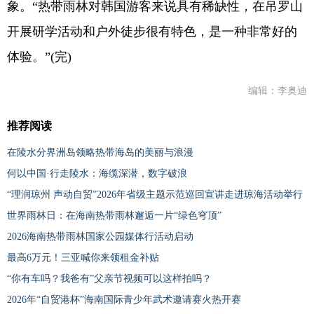
象。“热带雨林对韩国游客来说具有稀缺性，在吊罗山
开展研学活动和户外徒步很有特色，是一种非常好的
体验。”(完)
编辑：李奥迪
推荐阅读
在陵水分界洲岛领略热带海岛的美丽与浪漫
何以中国·行走陵水：海缆深潜，数字破浪
“理润琼州 声动自贸”2026年省级主题示范巡回宣讲走进琼海活动举行
世界雨林日：在海南热带雨林邂逅一片“绿色穹顶”
2026海南热带雨林国家公园媒体行活动启动
最高6万元！三亚喊你来领租金补贴
“你有车吗？我爸有”父亲节视频可以这样拍吗？
2026年“自贸港杯”海南国际青少年武术邀请赛火热开赛