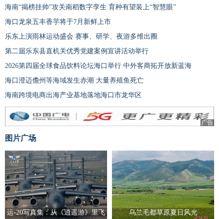
海南“揭榜挂帅”攻关南稻数字孪生 育种有望装上“智慧眼”
海口龙泉五丰香芋将于7月新鲜上市
乐东上演雨林运动盛会 赛事、研学、夜游多维出圈
第二届乐东县直机关优秀党建案例宣讲活动举行
2026第四届全球食品饮料论坛海口举行 中外客商拓开放新蓝海
海口澄迈儋州等海域发生赤潮 大量养殖鱼死亡
海南跨境电商出海产业基地落地海口市龙华区
广告
图片广场
运-20写真集：从《逍遥游》里飞
乌兰毛都草原夏日风光