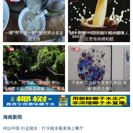
一碗“天下第一粥” 熬出浓浓疍家
酸中带辣 一口入魂！海外媒体人
烟火情
点赞海南糟粕醋
喝汽水、吃雪糕、泳池跳水……
千余种昆虫标本变身艺术品 传
海南陵水南湾猴岛猕猴“花式”避暑
递“自然之美”
广告
海南新闻
何以中国·行走陵水：打卡陵水最美海上餐厅