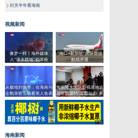
封关半年看海南
视频新闻
像梦一样！海外媒体
“海口=新加坡”国际货运
人“潜水胜地”初体验
航线开通
从极地到热带：在海南与
海南陵水国际影视基地近
企鹅亲密互动看美人鱼表
两年拍摄约140部短剧 多
演，恍如进入宫崎骏童话
部发行海外
世界
广告
海南新闻