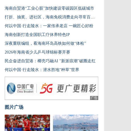
海南自贸港“工业心脏”加快建设零碳园区低碳城市
打折、抽奖、进社区，海南免税消费走向寻常百姓家
何以中国·行走陵水：一家传承老店 一碗匠心好粉
海南创新打造全国职工疗休养特色IP
深夜重联编组，看海南环岛高铁如何做“体检”
2026年海南省少儿乒乓球锦标赛开赛
民企奋进自贸港：椰壳巧融AI "新派琼潮"破圈走红
何以中国·行走陵水：潜水胜地“种草”世界
广告
图片广场