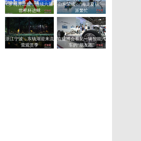
C罗梅开二度，连续六届
山东荣成：“海上夏耕”一
世界杯进球
派繁忙
浙江宁波：东钱湖迎来流
在链博会看见一辆智能汽
萤观赏季
车的“朋友圈”