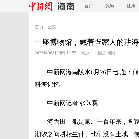
首页
旅游
健康
首页
—正文
一座博物馆，藏着疍家人的耕海
2026年06月26日 10:57 来源：
中国新闻网
中新网海南陵水6月26日电 题：何
耕海记忆
中新网记者 张茜翼
海为田，船是家。千百年来，疍家
潮汐之间耕耘生计。他们没有土地，