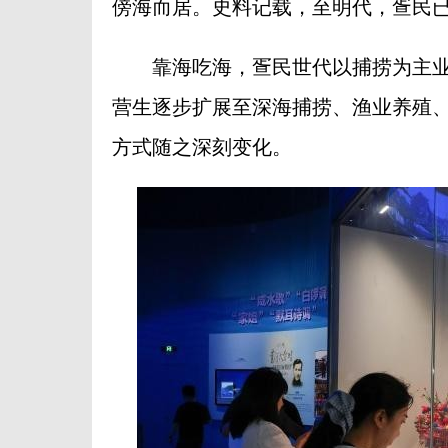
傍海而居。史料记载，至明代，疍民
靠海吃海，疍民世代以捕捞为主业，
营生逐步扩展至深海捕捞、渔业养殖
方式随之深刻变化。