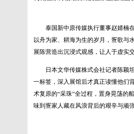
泰国新中原传媒执行董事赵婧楠在
以舟为家、耕海为生的岁月，疍歌与水
展陈营造出沉浸式观感，让人于虚实
日本文华传媒株式会社记者陈颖坦言
一标签，深入展馆后才真正读懂他们背
术复原的“采珠”全过程，置身晃荡的
味到疍家人藏在风浪背后的艰辛与顽强