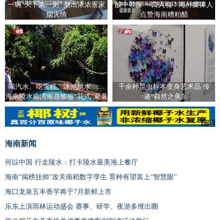
一碗“天下第一粥” 熬出浓浓疍家
酸中带辣 一口入魂！海外媒体人
烟火情
点赞海南糟粕醋
喝汽水、吃雪糕、泳池跳水……
千余种昆虫标本变身艺术品 传
海南陵水南湾猴岛猕猴“花式”避暑
递“自然之美”
广告
海南新闻
何以中国·行走陵水：打卡陵水最美海上餐厅
海南“揭榜挂帅”攻关南稻数字孪生 育种有望装上“智慧眼”
海口龙泉五丰香芋将于7月新鲜上市
乐东上演雨林运动盛会 赛事、研学、夜游多维出圈