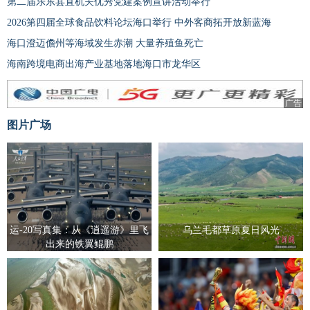
第二届乐东县直机关优秀党建案例宣讲活动举行
2026第四届全球食品饮料论坛海口举行 中外客商拓开放新蓝海
海口澄迈儋州等海域发生赤潮 大量养殖鱼死亡
海南跨境电商出海产业基地落地海口市龙华区
广告
图片广场
运-20写真集：从《逍遥游》里飞
乌兰毛都草原夏日风光
出来的铁翼鲲鹏