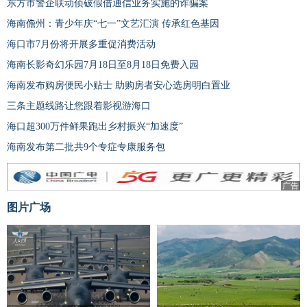
东方市警企联动侦破假借通信业务实施的诈骗案
海南儋州：青少年庆“七一”文艺汇演 传承红色基因
海口市7月份将开展多重促消费活动
海南长影奇幻乐园7月18日至8月18日免费入园
海南发布购房便民小贴士 助购房者安心选房明白置业
三条主题线路让您跟着影视游海口
海口超300万件鲜果跑出乡村振兴“加速度”
海南发布第二批共9个专症专康服务包
广告
图片广场