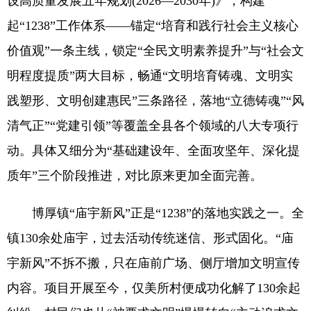
设高质量发展五年规划(2026—2030年)》，构建
起“1238”工作体系——锚定“培育和践行社会主义核心
价值观”一条主线，锁定“全民文明素养提升”与“社会文
明程度提质”两大目标，畅通“文明培育铸魂、文明实
践塑形、文明创建惠民”三条路径，落地“立德铸魂”“风
清气正”“党建引领”等覆盖全县各个领域的八大专项行
动。具体又细分为“基础建设年、全面攻坚年、深化提
质年”三个阶段推进，对比原来更加全面完善。
博厚镇“庙宇新风”正是“1238”的落地实践之一。全
镇130余处庙宇，过去活动传统迷信、形式固化。“庙
宇新风”不拆不搬，只在庙前广场、侧厅增加文明宣传
内容。项目开展至今，仅美所村便成功化解了130余起