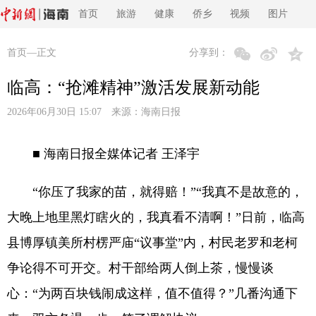
首页
旅游
健康
侨乡
视频
图片
首页
—正文
分享到：
临高：“抢滩精神”激活发展新动能
2026年06月30日 15:07 来源：
海南日报
■ 海南日报全媒体记者 王泽宇
“你压了我家的苗，就得赔！”“我真不是故意的，
大晚上地里黑灯瞎火的，我真看不清啊！”日前，临高
县博厚镇美所村楞严庙“议事堂”内，村民老罗和老柯
争论得不可开交。村干部给两人倒上茶，慢慢谈
心：“为两百块钱闹成这样，值不值得？”几番沟通下