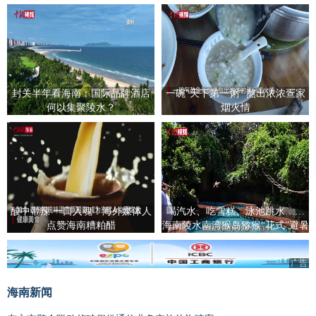
封关半年看海南：国际品牌酒店
一碗“天下第一粥” 熬出浓浓疍家
何以集聚陵水？
烟火情
酸中带辣 一口入魂！海外媒体人
喝汽水、吃雪糕、泳池跳水……
点赞海南糟粕醋
海南陵水南湾猴岛猕猴“花式”避暑
广告
海南新闻