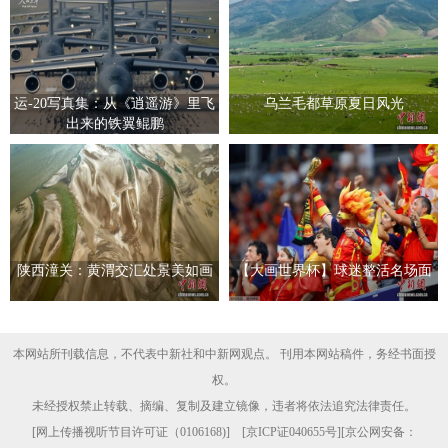
运-20写真集：从《逍遥游》里飞
乌兰毛都草原夏日风光
出来的铁翼鲲鹏
陕西潼关：黄渭交汇处景美如画
【大画世界杯】球迷整活名场面
本网站所刊载信息，不代表中新社和中新网观点。 刊用本网站稿件，务经书面授
权。
未经授权禁止转载、摘编、复制及建立镜像，违者将依法追究法律责任。
[
网上传播视听节目许可证（0106168)
] [
京ICP证040655号
][京公网安备：