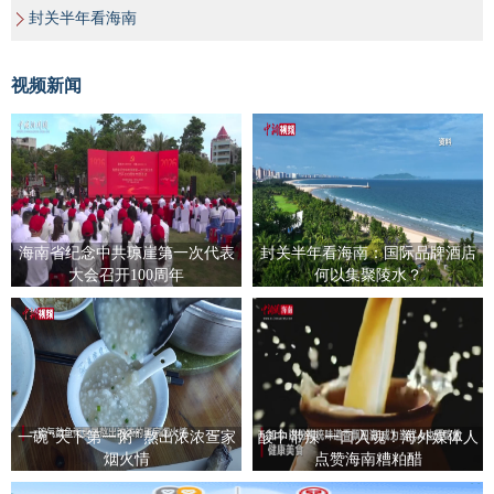
封关半年看海南
视频新闻
海南省纪念中共琼崖第一次代表
封关半年看海南：国际品牌酒店
大会召开100周年
何以集聚陵水？
一碗“天下第一粥” 熬出浓浓疍家
酸中带辣 一口入魂！海外媒体人
烟火情
点赞海南糟粕醋