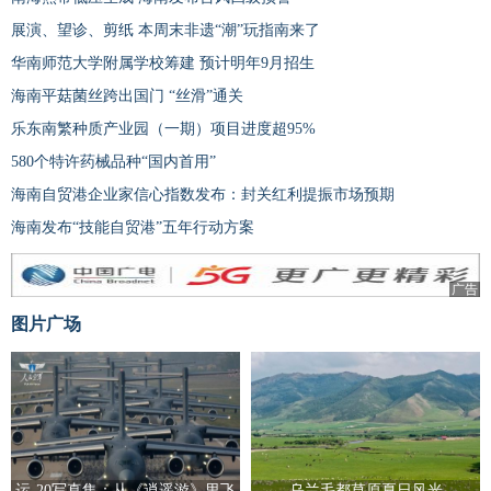
展演、望诊、剪纸 本周末非遗“潮”玩指南来了
华南师范大学附属学校筹建 预计明年9月招生
海南平菇菌丝跨出国门 “丝滑”通关
乐东南繁种质产业园（一期）项目进度超95%
580个特许药械品种“国内首用”
海南自贸港企业家信心指数发布：封关红利提振市场预期
海南发布“技能自贸港”五年行动方案
广告
图片广场
运-20写真集：从《逍遥游》里飞
乌兰毛都草原夏日风光