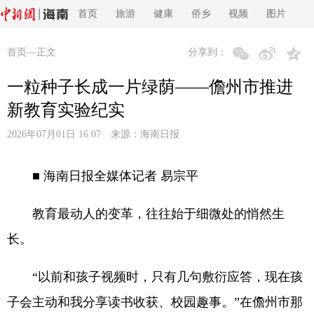
首页
旅游
健康
侨乡
视频
图片
首页
—正文
分享到：
一粒种子长成一片绿荫——儋州市推进
新教育实验纪实
2026年07月01日 16:07 来源：
海南日报
■ 海南日报全媒体记者 易宗平
教育最动人的变革，往往始于细微处的悄然生
长。
“以前和孩子视频时，只有几句敷衍应答，现在孩
子会主动和我分享读书收获、校园趣事。”在儋州市那