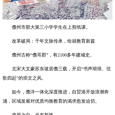
儋州市那大第三小学学生在上剪纸课。
改革破局：千年文脉传承，绘就教育新篇
儋州古称“儋耳郡”，有2100多年建城史。
北宋大文豪苏东坡居儋三载，开启“书声琅琅、弦
歌四起”的崇文之风。
如今，儋洋一体化深度推进，自贸港开放浪潮奔
涌，区域发展对优质均衡教育的渴求愈发迫切。