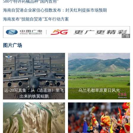
580个特许药械品种“国内首用”
海南自贸港企业家信心指数发布：封关红利提振市场预期
海南发布“技能自贸港”五年行动方案
广告
图片广场
运-20写真集：从《逍遥游》里飞
乌兰毛都草原夏日风光
出来的铁翼鲲鹏