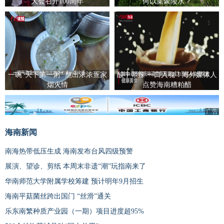
大会召开100周年
何以集聚陵水？
一碗“天下第一粥” 熬出浓浓疍家
酸中带辣 一口入魂！海外媒体人
烟火情
点赞海南糟粕醋
广告
海南新闻
南海热带低压生成 海南发布台风四级预警
展演、望诊、剪纸 本周末非遗“潮”玩指南来了
华南师范大学附属学校筹建 预计明年9月招生
海南平菇菌丝跨出国门 “丝滑”通关
乐东南繁种质产业园（一期）项目进度超95%