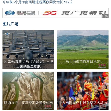
今年前6个月海南离境退税票数同比增长20.7倍
广告
图片广场
运-20写真集：从《逍遥游》里飞
乌兰毛都草原夏日风光
出来的铁翼鲲鹏
陕西潼关：黄渭交汇处景美如画
【大画世界杯】球迷整活名场面