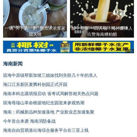
一碗“天下第一粥” 熬出浓浓疍家
酸中带辣 一口入魂！海外媒体人
烟火情
点赞海南糟粕醋
广告
海南新闻
琼海中原镇帮新加坡三姐妹找到失联几十年的亲人
海口江东新区麦腾科创园正式开园
海南本科志愿填报启动 省考试局解答相关热点问题
琼海母瑞山革命根据地纪念园迎来参观热潮
海南：药械新品种加速落地 产业新业态加速集聚
今年首台来袭 海南消防备战
海南自由贸易港出海综合服务平台在三亚上线