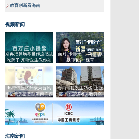
教育创新看海南
视频新闻
别再把鼻病毒当作流感乱
面对“卡脖子”，新疆“默
吃药了 来听医生教你如
默”掏出一棵草
何防治
热带低压将升级为台风
委内瑞拉发生7级以上强
明后天先后登陆海南广西
震：地震遇难人数升至
2295人
广告
海南新闻