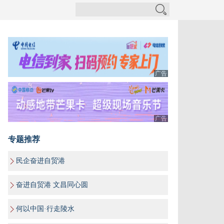
广告
广告
专题推荐
民企奋进自贸港
奋进自贸港 文昌同心圆
何以中国·行走陵水