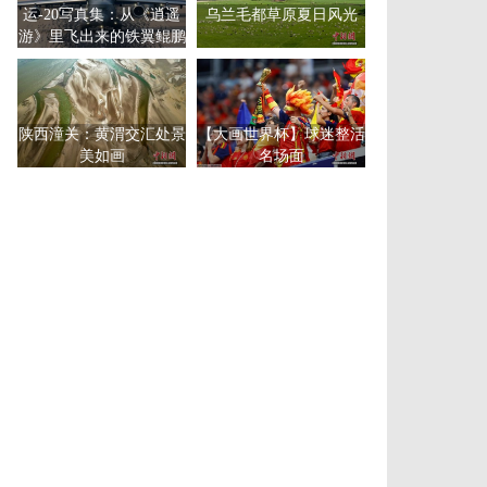
运-20写真集：从《逍遥
乌兰毛都草原夏日风光
游》里飞出来的铁翼鲲鹏
陕西潼关：黄渭交汇处景
【大画世界杯】球迷整活
美如画
名场面