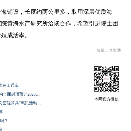
海铺设，长度约两公里多，取用深层优质海
究院黄海水产研究所洽谈合作，希望引进院士团
养殖成活率。
编辑：李奥迪
线完工通车
海南省艺术中心（演艺中心）项目主体结构全面封顶预计2028年6月竣工
本网官方微信
庆祝中国共产党成立105周年海口市“红色文艺轻骑兵”惠民活动举行
幕
吃吗？
复