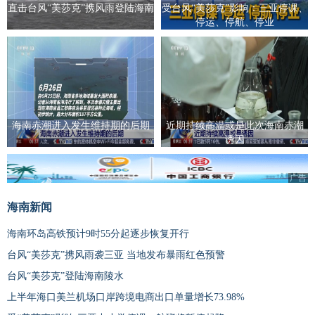
直击台风“美莎克”携风雨登陆海南
受台风“美莎克”影响：三亚停课、
停运、停航、停业
海南赤潮进入发生维持期的后期
近期持续高温或是此次海南赤潮
诱因
广告
海南新闻
海南环岛高铁预计9时55分起逐步恢复开行
台风“美莎克”携风雨袭三亚 当地发布暴雨红色预警
台风“美莎克”登陆海南陵水
上半年海口美兰机场口岸跨境电商出口单量增长73.98%