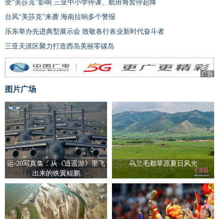
受“美莎克”影响 三亚中小学停课、航班将暂停起降
台风“美莎克”来袭 海南拉响多个警报
乐东举办先进典型展示会 致敬各行各业新时代奋斗者
三亚天涯区聚力打造西岛美丽零碳岛
广告
图片广场
运-20写真集：从《逍遥游》里飞
乌兰毛都草原夏日风光
出来的铁翼鲲鹏