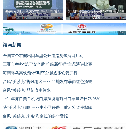
海南赤潮进入发生维持期的后期
近期持续高温或是此次海南赤潮
诱因
广告
海南新闻
全国首个右舵出口车型公开道路测试海口启动
三亚市举办“筑牢安全盾 护航新征程”主题演讲比赛
海南环岛高铁预计9时55分起逐步恢复开行
台风“美莎克”携风雨袭三亚 当地发布暴雨红色预警
台风“美莎克”登陆海南陵水
上半年海口美兰机场口岸跨境电商出口单量增长73.98%
受“美莎克”影响 三亚中小学停课、航班将暂停起降
台风“美莎克”来袭 海南拉响多个警报