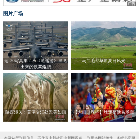
广告
图片广场
运-20写真集：从《逍遥游》里飞
乌兰毛都草原夏日风光
出来的铁翼鲲鹏
陕西潼关：黄渭交汇处景美如画
【大画世界杯】球迷整活名场面
本网站所刊载信息，不代表中新社和中新网观点。 刊用本网站稿件，务经书面授