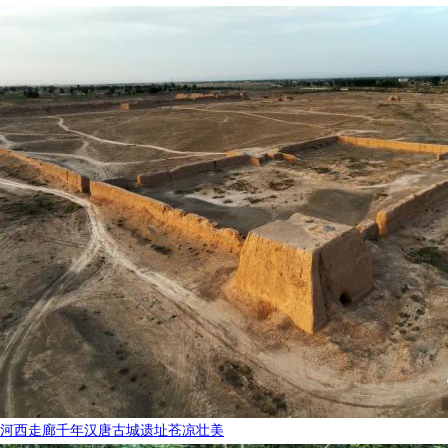
河西走廊千年汉唐古城遗址苍凉壮美