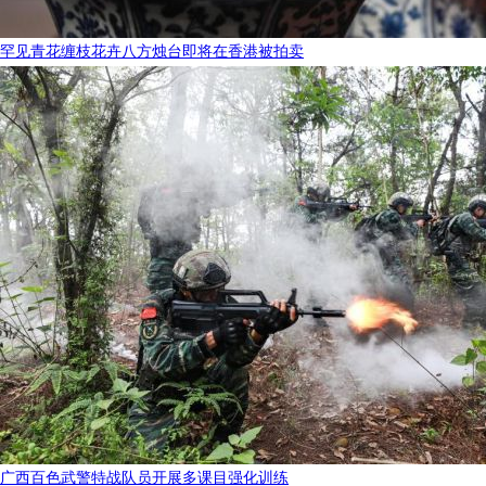
罕见青花缠枝花卉八方烛台即将在香港被拍卖
广西百色武警特战队员开展多课目强化训练