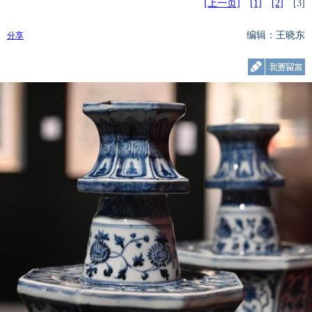
[上一页]
[1]
[2]
[3]
编辑：王晓东
分享