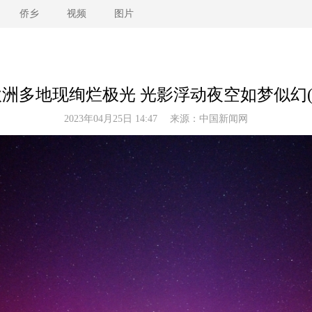
侨乡
视频
图片
欧洲多地现绚烂极光 光影浮动夜空如梦似幻(2
2023年04月25日 14:47 来源：
中国新闻网