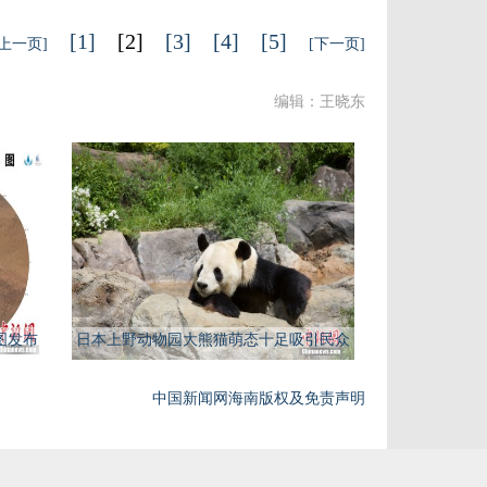
[1]
[2]
[3]
[4]
[5]
[上一页]
[下一页]
编辑：王晓东
图发布
日本上野动物园大熊猫萌态十足吸引民众
中国新闻网海南版权及免责声明