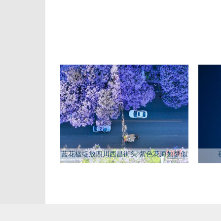
蓝花楹绽放四川西昌街头 紫色花海如梦似
幻