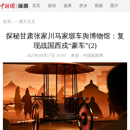
首页
旅游
健康
侨乡
视频
图片
首页
——图片正文
探秘甘肃张家川马家塬车舆博物馆：复
现战国西戎“豪车”(2)
2023年08月17日 16:03 来源：
中国新闻网