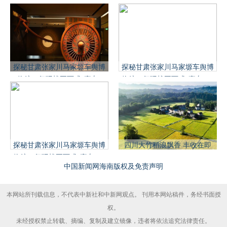
探秘甘肃张家川马家塬车舆博
探秘甘肃张家川马家塬车舆博
物馆：复现战国西戎“豪车”
物馆：复现战国西戎“豪车”(3)
探秘甘肃张家川马家塬车舆博
四川大竹稻浪飘香 丰收在即
物馆：复现战国西戎“豪车”(4)
中国新闻网海南版权及免责声明
本网站所刊载信息，不代表中新社和中新网观点。 刊用本网站稿件，务经书面授
权。
未经授权禁止转载、摘编、复制及建立镜像，违者将依法追究法律责任。