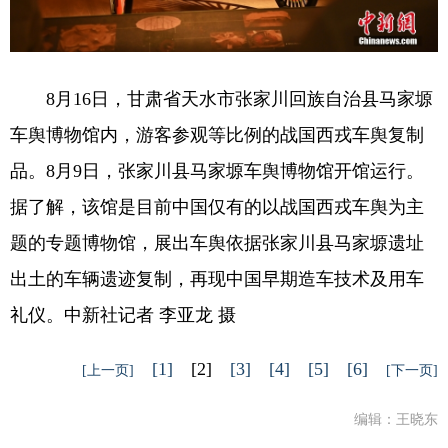
8月16日，甘肃省天水市张家川回族自治县马家塬
车舆博物馆内，游客参观等比例的战国西戎车舆复制
品。8月9日，张家川县马家塬车舆博物馆开馆运行。
据了解，该馆是目前中国仅有的以战国西戎车舆为主
题的专题博物馆，展出车舆依据张家川县马家塬遗址
出土的车辆遗迹复制，再现中国早期造车技术及用车
礼仪。中新社记者 李亚龙 摄
[1]
[2]
[3]
[4]
[5]
[6]
[上一页]
[下一页]
编辑：王晓东