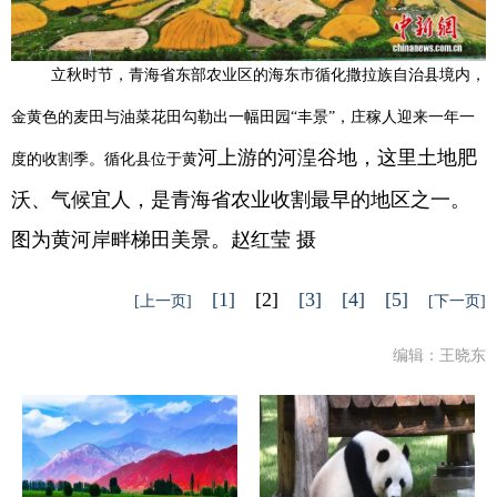
立秋时节，青海省东部农业区的海东市循化撒拉族自治县境内，
金黄色的麦田与油菜花田勾勒出一幅田园“丰景”，庄稼人迎来一年一
河上游的河湟谷地，这里土地肥
度的收割季。循化县位于黄
沃、气候宜人，是青海省农业收割最早的地区之一。
图为黄河岸畔梯田美景。赵红莹 摄
[1]
[2]
[3]
[4]
[5]
[上一页]
[下一页]
编辑：王晓东