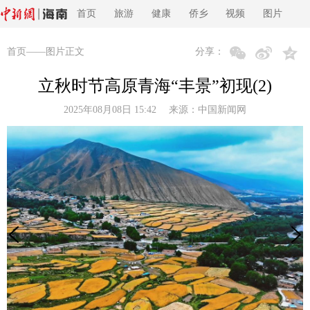
首页
旅游
健康
侨乡
视频
图片
首页
——图片正文
分享：
立秋时节高原青海“丰景”初现(2)
2025年08月08日 15:42 来源：
中国新闻网