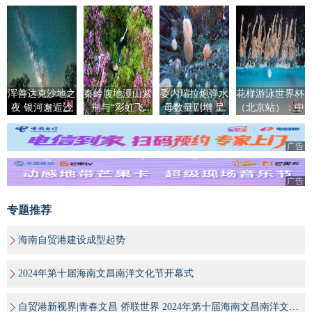
浑善达克沙地之
秦岭腹地漫山紫
委内瑞拉炮弹水
花样游泳世界杯
夜 银河邂逅沙
荆与“彩虹飞
母数量剧增 呈
（北京站）：中
地榆
瀑”同框
现超现实场景
国队摘集体自由
自选金牌
广告
广告
专题推荐
海南自贸港建设成型起势
2024年第十届海南文昌南洋文化节开幕式
自贸港新视界|青春文昌 侨联世界 2024年第十届海南文昌南洋文化节