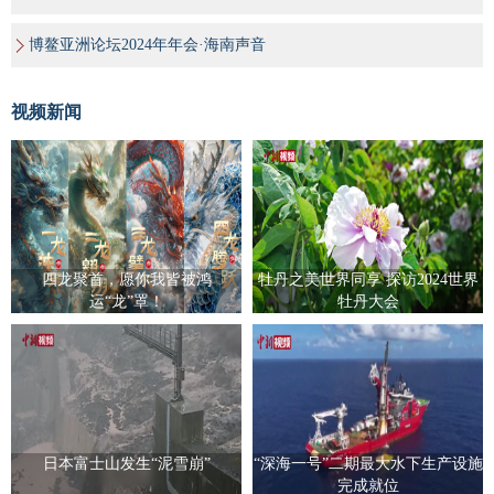
博鳌亚洲论坛2024年年会·海南声音
视频新闻
四龙聚首，愿你我皆被鸿
牡丹之美世界同享 探访2024世界
运“龙”罩！
牡丹大会
日本富士山发生“泥雪崩”
“深海一号”二期最大水下生产设施
完成就位