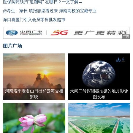
医保购药须扫“追溯码” 在哪扫？一文了解→
@考生、家长 填报志愿看过来 海南高校的宝藏专业
海口喜盈门引入会员零售批发超市
广告
图片广场
河南洛阳老君山日出和云海交相
天问二号探测器拍摄的地月影像
辉映
图发布