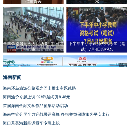
批量售卖
党
全国铁路暑运今天启动 8月31日结
下半年中小学教师资格考试（笔
束
试）7月4日起报名
广告
海南新闻
海南环岛旅游公路观光巴士推出主题线路
海南油价今起上调 92#汽油每升8.48元
首届海南金融文学作品征集活动启动
海南空管分局全力迎战暑运高峰 多措并举保障旅客平安出行
海口秀英港新能源货车专班上线