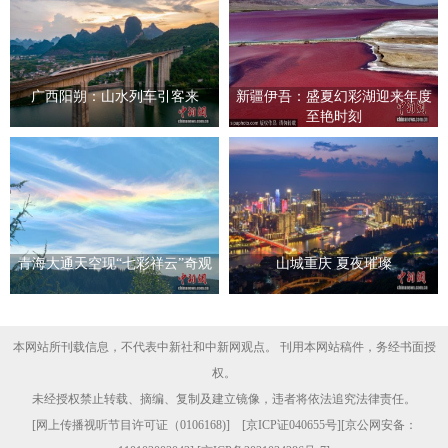
广西阳朔：山水列车引客来
新疆伊吾：盛夏幻彩湖迎来年度
至艳时刻
青海大通天空现“七彩祥云”奇观
山城重庆 夏夜璀璨
本网站所刊载信息，不代表中新社和中新网观点。 刊用本网站稿件，务经书面授
权。
未经授权禁止转载、摘编、复制及建立镜像，违者将依法追究法律责任。
[
网上传播视听节目许可证（0106168)
] [
京ICP证040655号
][京公网安备：