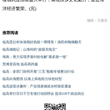
洋经济繁荣。(完)
编辑：王晓东
推荐阅读
临高昆社村休渔期好热闹！哩哩美！渔民村晚嗨翻天
临高储能记：山海间的“超级充电宝”
海南：努力实现矛盾纠纷化解“最多跑一地”
荒滩变高地 临高再跨越
临高：多部门协同开展“三无”船舶专项整治行动
临高向海图强 以海上风电助力绿色转型
临高波莲冰廉村：产业强基铺就乡村致富通途
临高举行百日千万专项行动招聘会 提供438个就业岗位