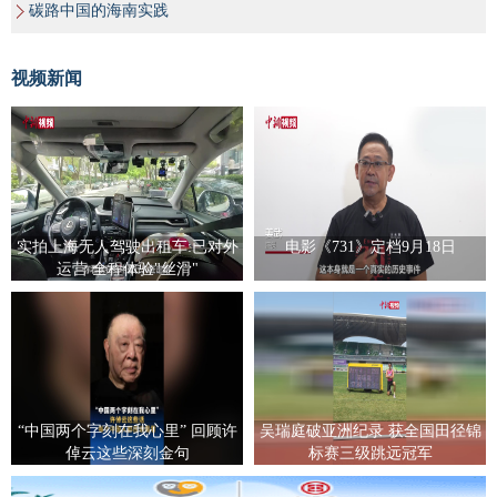
碳路中国的海南实践
视频新闻
实拍上海无人驾驶出租车:已对外
电影《731》定档9月18日
运营 全程体验"丝滑"
“中国两个字刻在我心里” 回顾许
吴瑞庭破亚洲纪录 获全国田径锦
倬云这些深刻金句
标赛三级跳远冠军