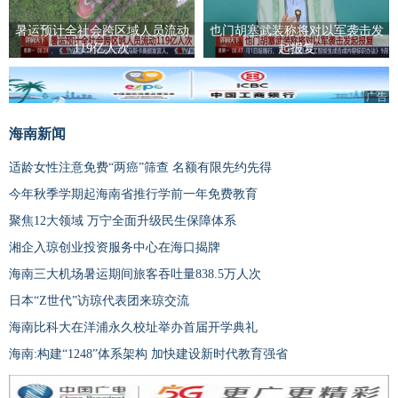
暑运预计全社会跨区域人员流动
也门胡塞武装称将对以军袭击发
119亿人次
起报复
广告
海南新闻
适龄女性注意免费“两癌”筛查 名额有限先约先得
今年秋季学期起海南省推行学前一年免费教育
聚焦12大领域 万宁全面升级民生保障体系
湘企入琼创业投资服务中心在海口揭牌
海南三大机场暑运期间旅客吞吐量838.5万人次
日本“Z世代”访琼代表团来琼交流
海南比科大在洋浦永久校址举办首届开学典礼
海南:构建“1248”体系架构 加快建设新时代教育强省