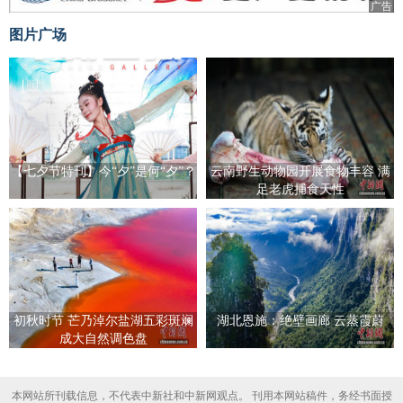
广告
图片广场
【七夕节特刊】今“夕”是何“夕”？
云南野生动物园开展食物丰容 满
足老虎捕食天性
初秋时节 芒乃淖尔盐湖五彩斑斓
湖北恩施：绝壁画廊 云蒸霞蔚
成大自然调色盘
本网站所刊载信息，不代表中新社和中新网观点。 刊用本网站稿件，务经书面授