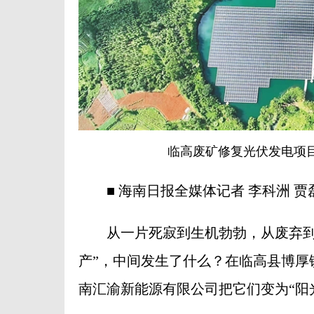
临高废矿修复光伏发电项目
■ 海南日报全媒体记者 李科洲 贾
从一片死寂到生机勃勃，从废弃到年总
产”，中间发生了什么？在临高县博厚镇
南汇渝新能源有限公司把它们变为“阳