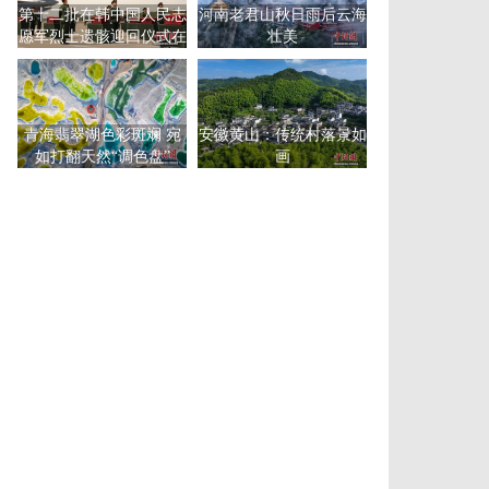
第十二批在韩中国人民志
河南老君山秋日雨后云海
愿军烈士遗骸迎回仪式在
壮美
沈阳举行
青海翡翠湖色彩斑斓 宛
安徽黄山：传统村落景如
如打翻天然“调色盘”
画