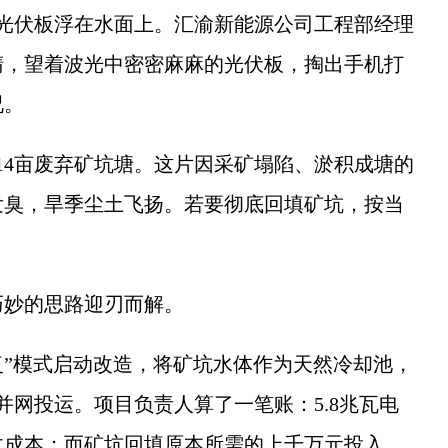
块光伏板浮在水面上。汇渝新能源公司工程部经理
睛，望着波光中密密麻麻的光伏板，掏出手机打
况。
4亩废弃矿坑塘。这片因采矿塌陷、淤积成塘的
发臭，旱季尘土飞扬。若要彻底回填矿坑，按当
妙的思路迎刃而解。
复”模式启动改造，将矿坑水体作为天然冷却池，
站并网投运。项目负责人算了一笔账：5.8兆瓦电
回收成本；而矿坑回填原本所需的上千万元投入，