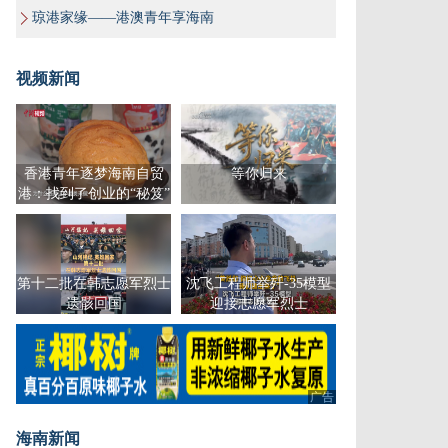
琼港家缘——港澳青年享海南
视频新闻
香港青年逐梦海南自贸
等你归来
港：找到了创业的“秘笈”
第十二批在韩志愿军烈士
沈飞工程师举歼-35模型
遗骸回国
迎接志愿军烈士
广告
海南新闻