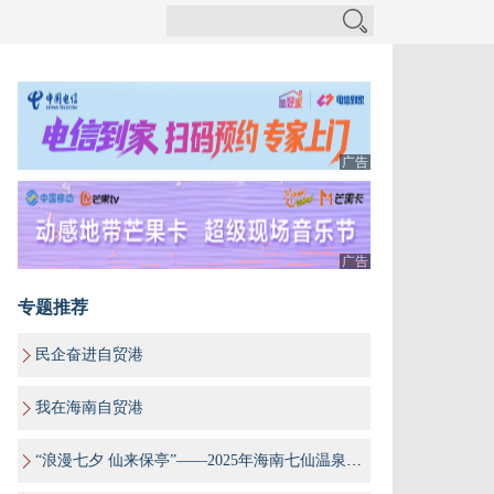
广告
广告
专题推荐
民企奋进自贸港
我在海南自贸港
“浪漫七夕 仙来保亭”——2025年海南七仙温泉嬉水节