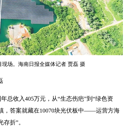
现场。海南日报全媒体记者 贾磊 摄
磊
收入405万元，从“生态伤疤”到“绿色资
，答案就藏在10070块光伏板中——运营方海
光存折”。