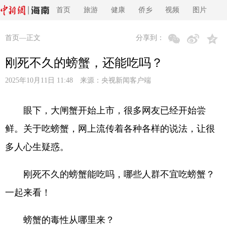
首页
旅游
健康
侨乡
视频
图片
首页
—正文
分享到：
刚死不久的螃蟹，还能吃吗？
2025年10月11日 11:48 来源：
央视新闻客户端
眼下，大闸蟹开始上市，很多网友已经开始尝
鲜。关于吃螃蟹，网上流传着各种各样的说法，让很
多人心生疑惑。
刚死不久的螃蟹能吃吗，哪些人群不宜吃螃蟹？
一起来看！
螃蟹的毒性从哪里来？