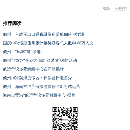
编辑：王晓东
推荐阅读
儋州：首艘享出口退税融资租赁船舶落户洋浦
国庆中秋假期儋州累计接待游客总人数64.88万人次
儋州：“风车”送“绿电”
儋州市举办“寻迹大仙岭·绘梦黎乡情”活动
航运争议多元解纷中心在洋浦揭牌
儋州神冲滨海度假区：长假首日迎首秀
儋州：海南神冲滨海旅游度假区即将试运营
海南自贸港“航运争议多元解纷中心”揭牌