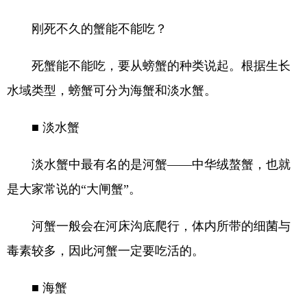
刚死不久的蟹能不能吃？
死蟹能不能吃，要从螃蟹的种类说起。根据生长
水域类型，螃蟹可分为海蟹和淡水蟹。
■ 淡水蟹
淡水蟹中最有名的是河蟹——中华绒螯蟹，也就
是大家常说的“大闸蟹”。
河蟹一般会在河床沟底爬行，体内所带的细菌与
毒素较多，因此河蟹一定要吃活的。
■ 海蟹