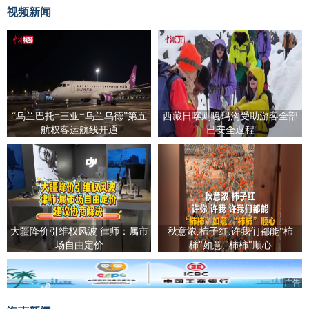
视频新闻
“乌兰巴托=三亚=乌兰乌德”第五
西藏日喀则嘎玛沟受助游客全部
航权客运航线开通
已安全返程
大疆降价引维权风波 律师：属市
秋意浓,柿子红.许我们都能"柿
场自由定价
柿"如意,"柿柿"顺心
广告