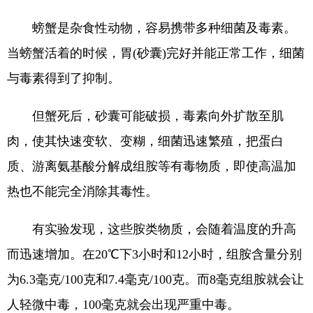
螃蟹是杂食性动物，容易携带多种细菌及毒素。
当螃蟹活着的时候，胃(砂囊)完好并能正常工作，细菌
与毒素得到了抑制。
但蟹死后，砂囊可能破损，毒素向外扩散至肌
肉，使其快速变软、变糊，细菌迅速繁殖，把蛋白
质、游离氨基酸分解成组胺等有毒物质，即使高温加
热也不能完全消除其毒性。
有实验发现，这些胺类物质，会随着温度的升高
而迅速增加。在20℃下3小时和12小时，组胺含量分别
为6.3毫克/100克和7.4毫克/100克。而8毫克组胺就会让
人轻微中毒，100毫克就会出现严重中毒。