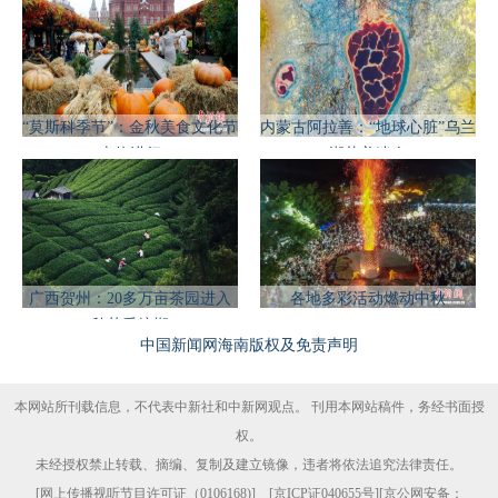
“莫斯科季节”：金秋美食文化节
内蒙古阿拉善：“地球心脏”乌兰
火热进行
湖壮美迷人
广西贺州：20多万亩茶园进入
各地多彩活动燃动中秋
秋茶采摘期
中国新闻网海南版权及免责声明
本网站所刊载信息，不代表中新社和中新网观点。 刊用本网站稿件，务经书面授
权。
未经授权禁止转载、摘编、复制及建立镜像，违者将依法追究法律责任。
[
网上传播视听节目许可证（0106168)
] [
京ICP证040655号
][京公网安备：