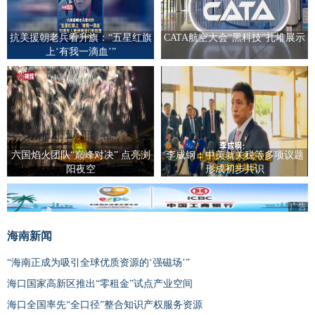
抗美援朝老兵看升旗：“五星红旗
CATA航空大会“黑科技”扎堆展示
上‘有我一滴血’”
六国焰火团队“巅峰对决” 点亮浏
李成钢：中美就关税等多项议题
阳夜空
形成初步共识
广告
海南新闻
“海南正成为吸引全球优质资源的‘强磁场’”
海口国家高新区推出“零租金”试点产业空间
海口全国率先“全口径”整合知识产权服务资源