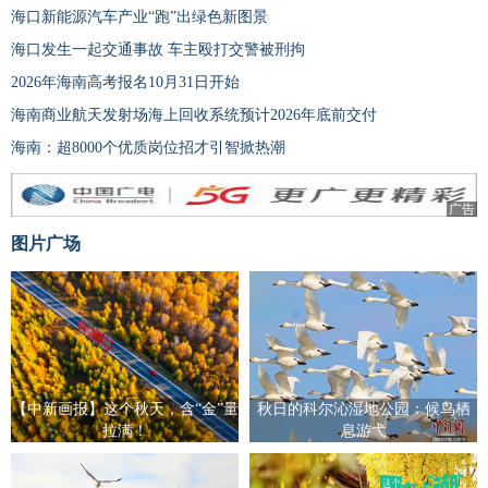
海口新能源汽车产业“跑”出绿色新图景
海口发生一起交通事故 车主殴打交警被刑拘
2026年海南高考报名10月31日开始
海南商业航天发射场海上回收系统预计2026年底前交付
海南：超8000个优质岗位招才引智掀热潮
广告
图片广场
【中新画报】这个秋天，含“金”量
秋日的科尔沁湿地公园：候鸟栖
拉满！
息游弋