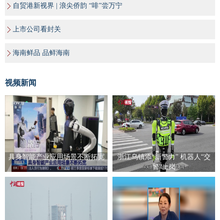
自贸港新视界 | 浪尖侨韵 “啡”尝万宁
上市公司看封关
海南鲜品 品鲜海南
视频新闻
具身智能产业应用场景不断拓宽
浙江乌镇添“新警力” 机器人“交
警”上岗