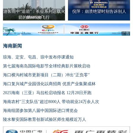
游客雨中“追箭”：长征系列运载火
倪萍：崩溃绝望时别告诉别人
箭的第605次飞行
广告
海南新闻
琼海、定安、屯昌、琼中发布停课通知
第七届海南岛国际电影节全球经典影片展映启动
海口横沟村城市更新项目（二期）冲出“正负零”
海口复兴城产业园强化以商招商 优质产业集聚成林
2025海南（三亚）马拉松启动报名 12月28日开跑
海南农村"三支队伍"超过8000人 带动就业24万余人次
海南组团参加第八届中国国际进口博览会
陵水黎安国际教育创新试验区师生规模近万人