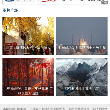
广告
图片广场
北京：圆明园秋色正浓引游人
中国成功发射遥感四十六号卫星
【中新画报】又是一年秋意浓 层
航拍稻城亚丁壮美风光
林尽染万山红
本网站所刊载信息，不代表中新社和中新网观点。 刊用本网站稿件，务经书面授