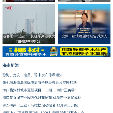
游客雨中“追箭”：长征系列运载火
倪萍：崩溃绝望时别告诉别人
箭的第605次飞行
广告
海南新闻
琼海、定安、屯昌、琼中发布停课通知
第七届海南岛国际电影节全球经典影片展映启动
海口横沟村城市更新项目（二期）冲出“正负零”
海口复兴城产业园强化以商招商 优质产业集聚成林
2025海南（三亚）马拉松启动报名 12月28日开跑
海南农村"三支队伍"超过8000人 带动就业24万余人次