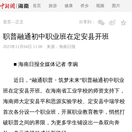
首页
旅游
健康
侨乡
视频
图片
首页
—正文
分享到：
职普融通初中职业班在定安县开班
2025年11月04日 11:00 来源：
海南日报
■ 海南日报全媒体记者 李豌
近日，“融通职普・筑梦未来”职普融通初中职业
班在定安县开班。在海南省工业学校的师资支持下，
海南师大定安县平和思源实验学校、定安县中瑞学校
首次各分设一个职业班，开展职业教育教学，悄然打
破职普之间的界限，为更多学生铺设出一条双向奔