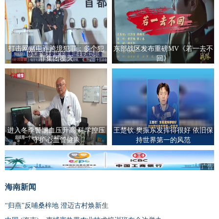
打击网赌电诈跨境犯罪：多个犯
东部战区发布重磅MV《若一去不
罪集团覆灭
回》
进入冬季警惕血压升高 科学控压
王楚钦:樊振东发挥得很好 依旧保
守护心血管健康
持世界第一的风范
广告
海南新闻
“归燕”反哺桑梓地 澄迈古村焕新生