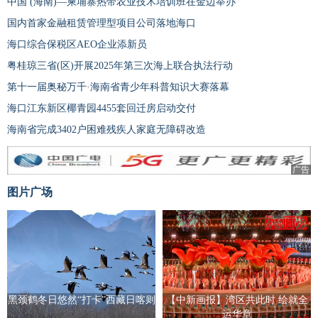
中国 (海南)—柬埔寨热带农业技术培训班在金边举办
国内首家金融租赁管理型项目公司落地海口
海口综合保税区AEO企业添新员
粤桂琼三省(区)开展2025年第三次海上联合执法行动
第十一届奥秘万千·海南省青少年科普知识大赛落幕
海口江东新区椰青园4455套回迁房启动交付
海南省完成3402户困难残疾人家庭无障碍改造
广告
图片广场
黑颈鹤冬日悠然“打卡”西藏日喀则
【中新画报】湾区共此时 绘就全
运华章