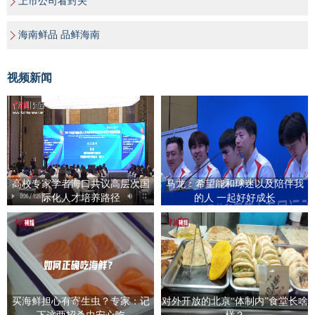
上市公司看封关
海南鲜品 品鲜海南
视频新闻
高校专家学者海口共议高层次国
马龙：希望能和球迷以及陪伴我
际化人才培养路径
的人 一起好好成长
买海鲜担心有寄生虫？专家：记
对外开放的北京“体制内”食堂长啥