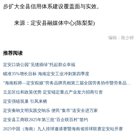
步扩大全县信用体系建设覆盖面与实效。
来源：定安县融媒体中心(陈梨梨)
编辑：陈少婷
推荐阅读
定安口袋公园“见缝插绿”托起群众幸福
瞄准35%增长目标 海南定安工业冲刺第四季度
“海南粽师—定安粽娘”劳务品牌亮相第三届全国劳务协作暨劳务品牌发展大会
立足区位和政策优势 定安锚定重点产业发力招商引资
定安强链筑巢 引凤来栖
定安奏响文明实践交响乐 便民“集市”送安全进万家
定安县工商联2025年第三批“百企联百村”签约
2025中国（海南）九人排球邀请赛暨海南省排球联赛定安站开赛