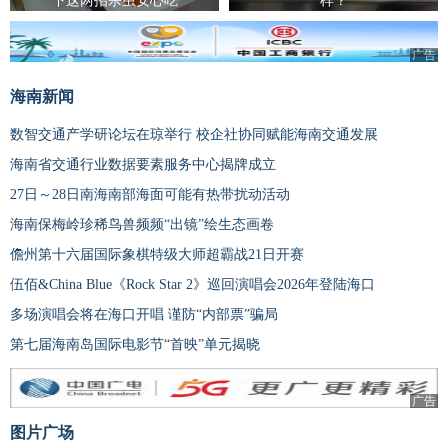
下这两招杀虫安心吃
样？
广告
海南新闻
数智交通产学研论坛在琼举行 校企社协同赋能海南交通发展
海南省交通行业数据要素服务中心揭牌成立
27日～28日南海南部海面可能有热带扰动活动
海南保梅岭珍稀鸟兽频频“出镜”绘生态画卷
儋州第十六届国际象棋特级大师超霸战21日开赛
伍佰&China Blue《Rock Star 2》巡回演唱会2026年登陆海口
多场演唱会将在海口开唱 谨防“内部票”骗局
第七届海南岛国际电影节“首映”单元揭晓
广告
图片广场