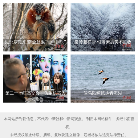
湖北寒潮来袭 金丝猴“雪中作乐”
秦岭迎初雪 银装素裹美不胜收
第二十七届高交会：仿生机器人
候鸟陆续抵达青海湖
云集
本网站所刊载信息，不代表中新社和中新网观点。 刊用本网站稿件，务经书面授
权。
未经授权禁止转载、摘编、复制及建立镜像，违者将依法追究法律责任。