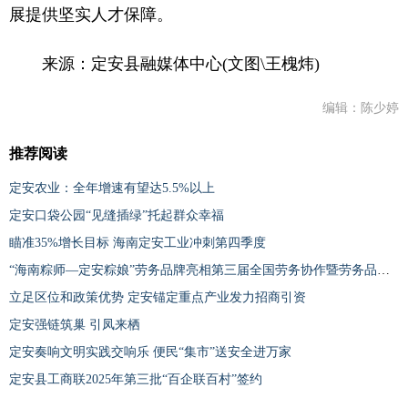
展提供坚实人才保障。
来源：定安县融媒体中心(文图\王槐炜)
编辑：陈少婷
推荐阅读
定安农业：全年增速有望达5.5%以上
定安口袋公园“见缝插绿”托起群众幸福
瞄准35%增长目标 海南定安工业冲刺第四季度
“海南粽师—定安粽娘”劳务品牌亮相第三届全国劳务协作暨劳务品牌发展大会
立足区位和政策优势 定安锚定重点产业发力招商引资
定安强链筑巢 引凤来栖
定安奏响文明实践交响乐 便民“集市”送安全进万家
定安县工商联2025年第三批“百企联百村”签约