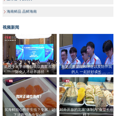
海南鲜品 品鲜海南
视频新闻
高校专家学者海口共议高层次国
马龙：希望能和球迷以及陪伴我
际化人才培养路径
的人 一起好好成长
买海鲜担心有寄生虫？专家：记
对外开放的北京“体制内”食堂长啥
下这两招杀虫安心吃
样？