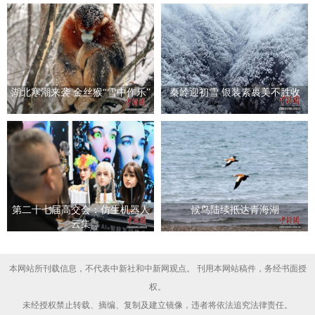
湖北寒潮来袭 金丝猴“雪中作乐”
秦岭迎初雪 银装素裹美不胜收
第二十七届高交会：仿生机器人
候鸟陆续抵达青海湖
云集
本网站所刊载信息，不代表中新社和中新网观点。 刊用本网站稿件，务经书面授
权。
未经授权禁止转载、摘编、复制及建立镜像，违者将依法追究法律责任。