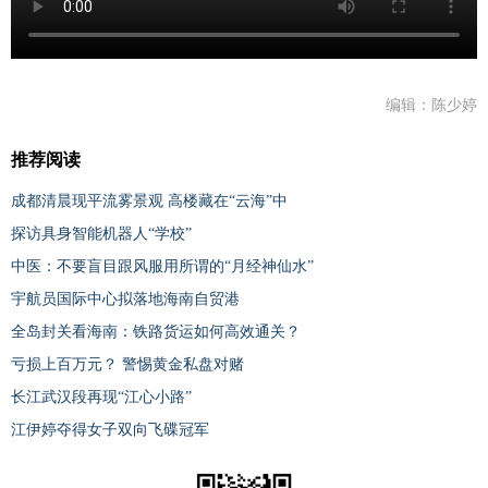
编辑：陈少婷
推荐阅读
成都清晨现平流雾景观 高楼藏在“云海”中
探访具身智能机器人“学校”
中医：不要盲目跟风服用所谓的“月经神仙水”
宇航员国际中心拟落地海南自贸港
全岛封关看海南：铁路货运如何高效通关？
亏损上百万元？ 警惕黄金私盘对赌
长江武汉段再现“江心小路”
江伊婷夺得女子双向飞碟冠军