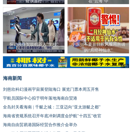
错误言行
在“云海”中
探访具身智能机器人“学校”
中医：不要盲目跟风服用所谓
的“月经神仙水”
广告
海南新闻
刘慈欣科幻漫画宇宙展登陆海口 展览门票本周五开售
宇航员国际中心拟于明年落地海南自贸港
全岛封关看海南 | 千艇之城：三亚迈向“亚太游艇之都”
海南省资规系统召开年底冲刺调度会护航"十四五"收官
海南自由贸易港国际经贸合作推介会举办