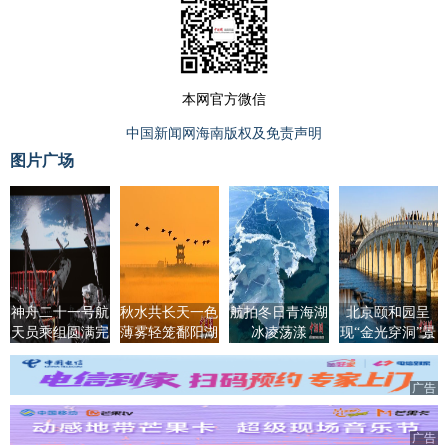
本网官方微信
中国新闻网海南版权及免责声明
图片广场
神舟二十一号航
秋水共长天一色
航拍冬日青海湖
北京颐和园呈
天员乘组圆满完
薄雾轻笼鄱阳湖
冰凌荡漾
现“金光穿洞”景
成第一次出舱活
观
动
广告
广告