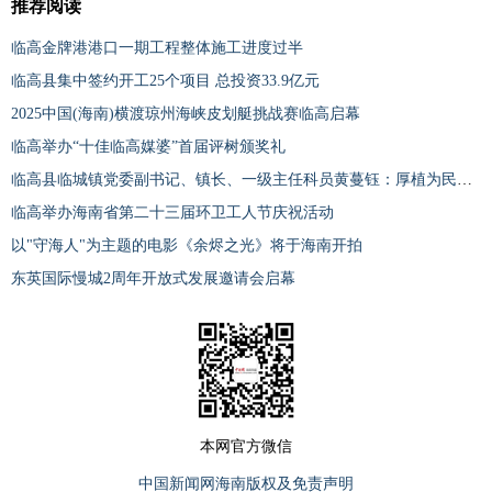
推荐阅读
临高金牌港港口一期工程整体施工进度过半
临高县集中签约开工25个项目 总投资33.9亿元
2025中国(海南)横渡琼州海峡皮划艇挑战赛临高启幕
临高举办“十佳临高媒婆”首届评树颁奖礼
临高县临城镇党委副书记、镇长、一级主任科员黄蔓钰：厚植为民情怀 笃行实干担当
临高举办海南省第二十三届环卫工人节庆祝活动
以"守海人"为主题的电影《余烬之光》将于海南开拍
东英国际慢城2周年开放式发展邀请会启幕
本网官方微信
中国新闻网海南版权及免责声明