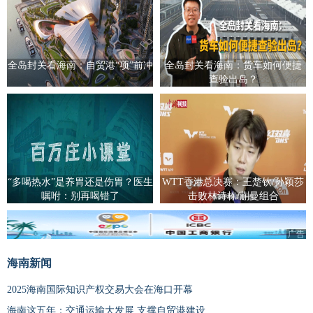
全岛封关看海南：自贸港“项”前冲
全岛封关看海南：货车如何便捷
查验出岛？
“多喝热水”是养胃还是伤胃？医生
WTT香港总决赛：王楚钦/孙颖莎
嘱咐：别再喝错了
击败林诗栋/蒯曼组合
广告
海南新闻
2025海南国际知识产权交易大会在海口开幕
海南这五年：交通运输大发展 支撑自贸港建设