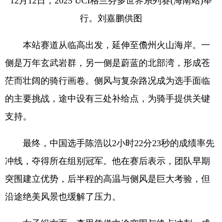
12月12日，2025 UCI格兰芬多世界系列赛(海南站)举
行。刘嘉鹏供图
本站赛道从临高出发，延伸至儋州火山海岸。一
侧是万年玄武岩群，另一侧是蔚蓝的北部湾，形成苍
茫而壮阔的骑行画卷。侧风与复杂路况成为选手面临
的主要挑战，途中设有三处补给点，为骑手提供关键
支持。
最终，中国选手陈浩以2小时22分23秒的成绩率先
冲线，夺得所在组别冠军。他在赛后表示，团队早期
突围建立优势，后半程的高温与侧风是巨大考验，但
沿途绝美风景也缓解了压力。