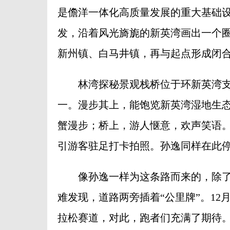
是儋洋一体化高质量发展的重大基础
发，沿着风光旖旎的新英湾画出一个
新州镇、白马井镇，再与起点形成闭
林湾探秘景观栈桥位于环新英湾支线
一‌。漫步其上，能饱览新英湾湿地生
蟹漫步；桥上，游人惬意，欢声笑语
引游客驻足打卡拍照。孙逸同样在此
像孙逸一样为这条路而来的，除了
难发现，道路两旁插着“公里牌”。12月
拉松赛道，对此，跑者们充满了期待