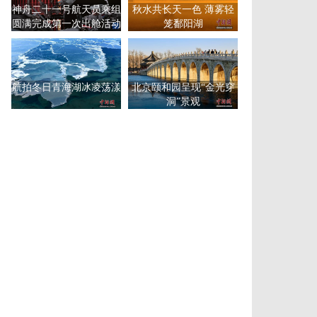
神舟二十一号航天员乘组
秋水共长天一色 薄雾轻
圆满完成第一次出舱活动
笼鄱阳湖
航拍冬日青海湖冰凌荡漾
北京颐和园呈现“金光穿
洞”景观