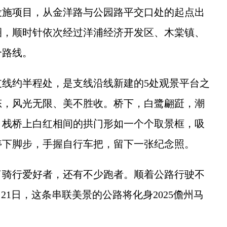
设施项目，从金洋路与公园路平交口处的起点出
圈，顺时针依次经过洋浦经济开发区、木棠镇、
合路线。
约半程处，是支线沿线‌新建的5处观景平台之
态，风光无限、美不胜收。桥下，白鹭翩跹，潮
。栈桥上白红相间的拱门形如一个个取景框，吸
停下脚步，手握自行车把，留下一张纪念照。
骑行爱好者，还有不少跑者。顺着公路行驶不
21日，这条串联美景的公路将化身2025儋州马
。