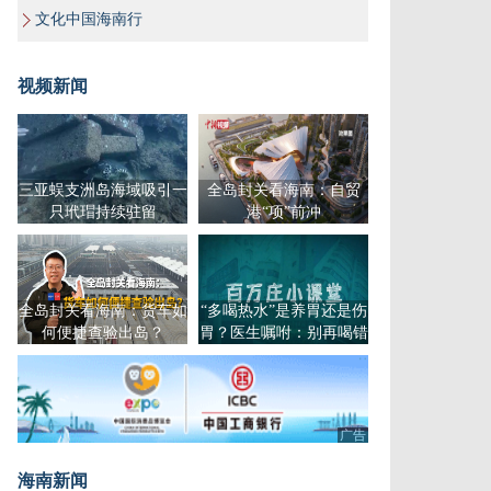
文化中国海南行
视频新闻
三亚蜈支洲岛海域吸引一
全岛封关看海南：自贸
只玳瑁持续驻留
港“项”前冲
全岛封关看海南：货车如
“多喝热水”是养胃还是伤
何便捷查验出岛？
胃？医生嘱咐：别再喝错
了
广告
海南新闻