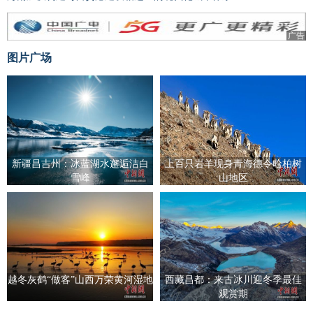
广告
图片广场
新疆昌吉州：冰蓝湖水邂逅洁白
上百只岩羊现身青海德令哈柏树
雪峰
山地区
越冬灰鹤“做客”山西万荣黄河湿地
西藏昌都：来古冰川迎冬季最佳
观赏期