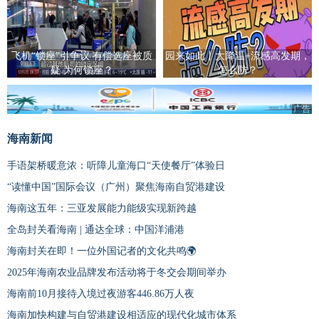
飞机“锁座”引争议 有偿选座被质
园来如此丨大降温+流感高发期，
疑 为何锁座？
怎么防？
广告
海南新闻
手语架桥暖意浓：听障儿童海口“天使餐厅”体验日
“读懂中国”国际会议（广州）聚焦海南自贸港建设
海南这五年：三亚发展能力能级实现新跨越
全岛封关看海南 | 通达全球：中国洋浦港
海南封关在即！一位外国记者的文化共鸣🌍
2025年海南农业品牌发布活动将于冬交会期间举办
海南前10月接待入境过夜游客446.86万人夜
海南加快构建与自贸港建设相适应的现代化城市体系