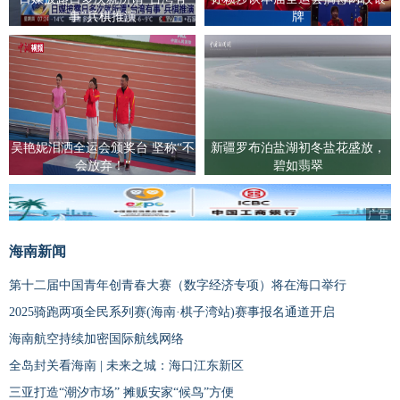
事”兵棋推演
牌
吴艳妮泪洒全运会颁奖台 坚称“不
新疆罗布泊盐湖初冬盐花盛放，
会放弃！”
碧如翡翠
广告
海南新闻
第十二届中国青年创青春大赛（数字经济专项）将在海口举行
2025骑跑两项全民系列赛(海南·棋子湾站)赛事报名通道开启
海南航空持续加密国际航线网络
全岛封关看海南 | 未来之城：海口江东新区
三亚打造“潮汐市场” 摊贩安家“候鸟”方便