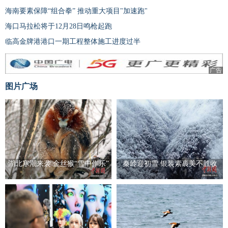
海南要素保障“组合拳” 推动重大项目"加速跑"
海口马拉松将于12月28日鸣枪起跑
临高金牌港港口一期工程整体施工进度过半
广告
图片广场
湖北寒潮来袭 金丝猴“雪中作乐”
秦岭迎初雪 银装素裹美不胜收