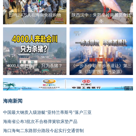
日均2.4万人在海南免税购物
陕西汉中：朱鹮秦岭南麓觅食过
冬
4000人奔赴合川，只为杀猪？
《一步不停歇 半步不退让》第三
集《清理“围猎”污染源》
广告
海南新闻
中国最大钢质入级游艇“亚特兰蒂斯号”落户三亚
海南省公布3批次不合格弹簧软床垫产品
海口海甸二东路部分路段今起实行交通管制