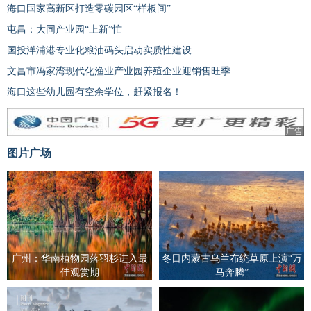
海口国家高新区打造零碳园区“样板间”
屯昌：大同产业园“上新”忙
国投洋浦港专业化粮油码头启动实质性建设
文昌市冯家湾现代化渔业产业园养殖企业迎销售旺季
海口这些幼儿园有空余学位，赶紧报名！
广告
图片广场
广州：华南植物园落羽杉进入最
冬日内蒙古乌兰布统草原上演“万
佳观赏期
马奔腾”