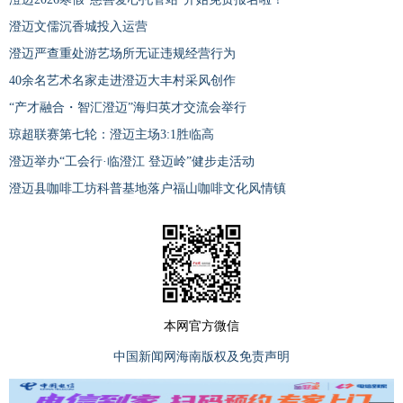
澄迈文儒沉香城投入运营
澄迈严查重处游艺场所无证违规经营行为
40余名艺术名家走进澄迈大丰村采风创作
“产才融合・智汇澄迈”海归英才交流会举行
琼超联赛第七轮：澄迈主场3:1胜临高
澄迈举办“工会行·临澄江 登迈岭”健步走活动
​澄迈县咖啡工坊科普基地落户福山咖啡文化风情镇
本网官方微信
中国新闻网海南版权及免责声明