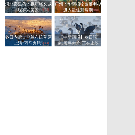
河北秦皇岛：板厂峪长城
广州：华南植物园落羽杉
现雾凇美景
进入最佳观赏期
冬日内蒙古乌兰布统草原
【中新画报】冬日限
上演“万马奔腾”
定“候鸟大片”正在上映