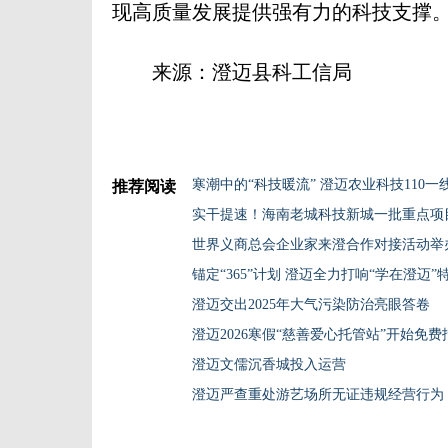
现高质量发展提供强有力的科技支撑
来源：澄迈县科工信局
寒潮中的“科技暖流” 澄迈农业科技110一
推荐阅读
实干提速！海南老城科技新城一批重点项
世界义商总会企业家来澄合作对接活动举
锚定“365”计划 澄迈全力打响“学在澄迈”
澄迈交出2025年大气污染防治亮眼答卷
澄迈2026寒假“慈善爱心托管站”开始免
澄迈文儒沉香城投入运营
澄迈严查重处游艺场所无证违规经营行为