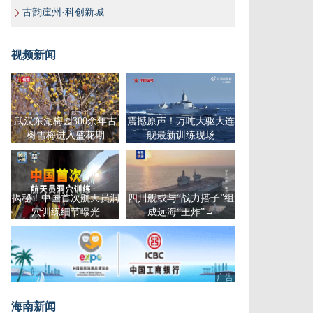
古韵崖州·科创新城
视频新闻
武汉东湖梅园300余年古
震撼原声！万吨大驱大连
树雪梅进入盛花期
舰最新训练现场
揭秘！中国首次航天员洞
四川舰或与“战力搭子”组
穴训练细节曝光
成远海“王炸”→
广告
海南新闻