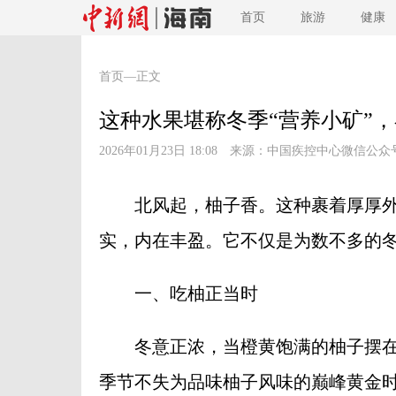
首页
旅游
健康
首页
—正文
这种水果堪称冬季“营养小矿”
2026年01月23日 18:08 来源：
中国疾控中心微信公众
北风起，柚子香。这种裹着厚厚外
实，内在丰盈。它不仅是为数不多的冬
一、吃柚正当时
冬意正浓，当橙黄饱满的柚子摆在
季节不失为品味柚子风味的巅峰黄金