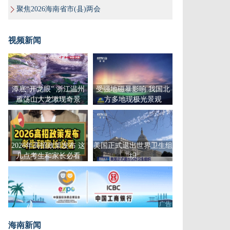
聚焦2026海南省市(县)两会
视频新闻
潭底“开龙眼” 浙江温州
受强地磁暴影响 我国北
雁荡山大龙湫现奇景
方多地现极光景观
2026年高招政策发布 这
美国正式退出世界卫生组
几点考生和家长必看
织
广告
海南新闻