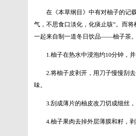
在《本草纲目》中有对柚子的记载：
气，不思食口淡化，化痰止咳”。而将
一起来自制一道冬日饮品——柚子茶
1.柚子在热水中浸泡约10分钟，
2.将柚子皮剥开，用刀子慢慢刮去
味。
3.刮成薄片的柚皮改刀切成细丝，
4.柚子果肉去掉外层薄膜和籽，剥