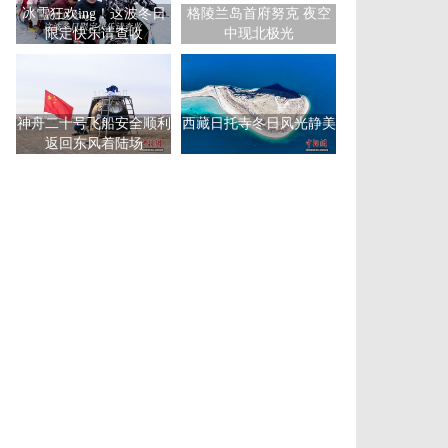
冰雪狂欢ing！这波冬日
格陵兰岛首府努克 夜空
限定快乐请查收
中现北极光
神舟二十号飞船安全顺利
西藏日托寺冬日风光静美
返回东风着陆场