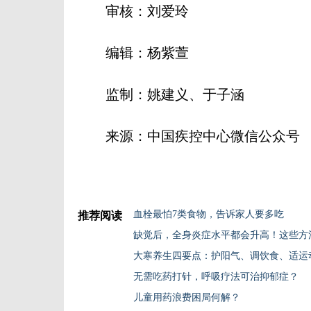
审核：刘爱玲
编辑：杨紫萱
监制：姚建义、于子涵
来源：中国疾控中心微信公众号
血栓最怕7类食物，告诉家人要多吃
推荐阅读
缺觉后，全身炎症水平都会升高！这些方
大寒养生四要点：护阳气、调饮食、适运
无需吃药打针，呼吸疗法可治抑郁症？
儿童用药浪费困局何解？