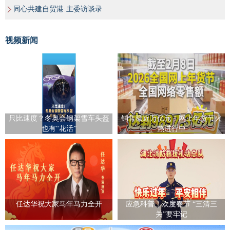
同心共建自贸港·主委访谈录
视频新闻
只比速度？冬奥会钢架雪车头盔
销售额近万亿元！网上年货节火
也有“花活”
热进行中
任达华祝大家马年马力全开
应急科普｜欢度春节 “三清三
关”要牢记