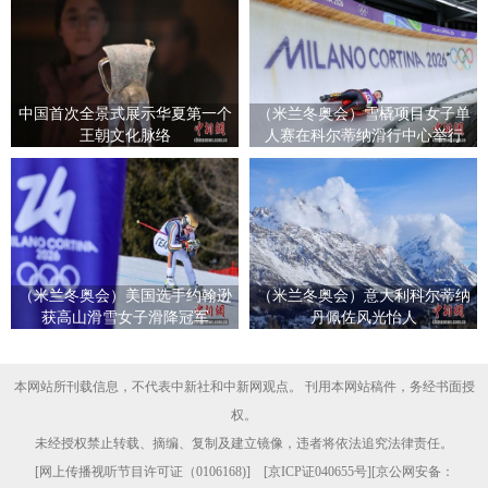
中国首次全景式展示华夏第一个
（米兰冬奥会）雪橇项目女子单
王朝文化脉络
人赛在科尔蒂纳滑行中心举行
（米兰冬奥会）美国选手约翰逊
（米兰冬奥会）意大利科尔蒂纳
获高山滑雪女子滑降冠军
丹佩佐风光怡人
本网站所刊载信息，不代表中新社和中新网观点。 刊用本网站稿件，务经书面授
权。
未经授权禁止转载、摘编、复制及建立镜像，违者将依法追究法律责任。
[
网上传播视听节目许可证（0106168)
] [
京ICP证040655号
][京公网安备：