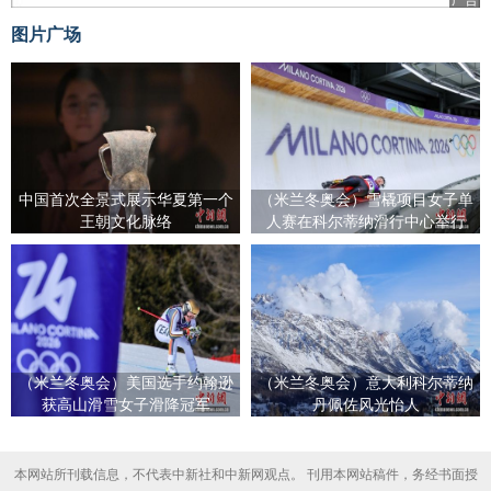
图片广场
中国首次全景式展示华夏第一个
（米兰冬奥会）雪橇项目女子单
王朝文化脉络
人赛在科尔蒂纳滑行中心举行
（米兰冬奥会）美国选手约翰逊
（米兰冬奥会）意大利科尔蒂纳
获高山滑雪女子滑降冠军
丹佩佐风光怡人
本网站所刊载信息，不代表中新社和中新网观点。 刊用本网站稿件，务经书面授