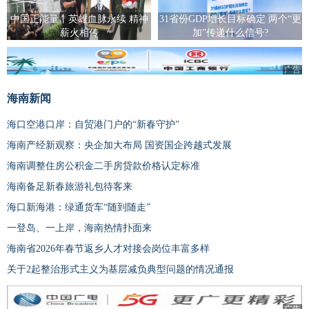
中国正能量丨英雄血脉永续 精神
31省份GDP增长目标确定 两个“更
薪火相传
加”传递什么信号?
广告
海南新闻
海口空港口岸：自贸港门户的“新春守护”
海南产经新观察：央企加大布局 国资国企跨越式发展
海南调整住房公积金二手房贷款价格认定标准
海南备足新春旅游礼包待客来
海口新海港：绿通货车“随到随走”
一登岛、一上岸，海南热情扑面来
海南省2026年春节返乡人才对接会岗位丰富多样
关于2起整治形式主义为基层减负典型问题的情况通报
广告