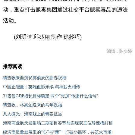
动，重点打击贩毒集团通过社交平台贩卖毒品的违法
活动。
(刘玥晴 邱兆翔 制作 徐妙巧)
编辑：陈少婷
推荐阅读
请查收来自演员郭俊辰的新春祝福
中国正能量丨英雄血脉永续 精神薪火相传
31省份GDP增长目标确定 两个“更加”传递什么信号?
请查收，林高远送来的马年祝福
凡人微光｜海南舰上的青春担当
海南商业航天发射场二期项目春节前实现双工位导流槽封顶
经济高质量发展里的“心”与“新”｜打破小循环，共筑大市场