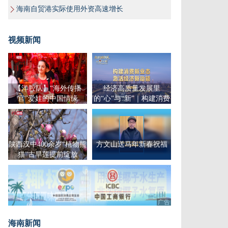
海南自贸港实际使用外资高速增长
视频新闻
【洋腔队】“海外传播
经济高质量发展里
官”爱娃的中国情缘
的“心”与“新”｜构建消费
新业态，激活经济新动能
陕西汉中400余岁“植物熊
方文山送马年新春祝福
猫”古旱莲提前绽放
广告
海南新闻