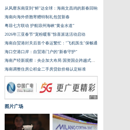
从风靡东南亚到“鲜”达全球：海南文昌鸡的新春回响
海南向海外侨胞寄赠特制礼包贺新春
粤琼七方联动 护航琼州海峡“黄金水道”
2026年三亚春节“宠粉暖客”惊喜派送活动启动
海南自贸港封关后首个春运繁忙："飞机医生"保畅通
海口空港口岸：自贸港门户的“新春守护”
海南产经新观察：央企加大布局 国资国企跨越式发展
海南调整住房公积金二手房贷款价格认定标准
广告
图片广场