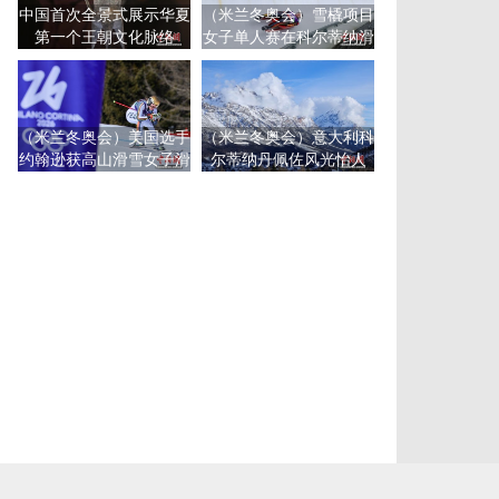
中国首次全景式展示华夏
（米兰冬奥会）雪橇项目
第一个王朝文化脉络
女子单人赛在科尔蒂纳滑
行中心举行
（米兰冬奥会）美国选手
（米兰冬奥会）意大利科
约翰逊获高山滑雪女子滑
尔蒂纳丹佩佐风光怡人
降冠军