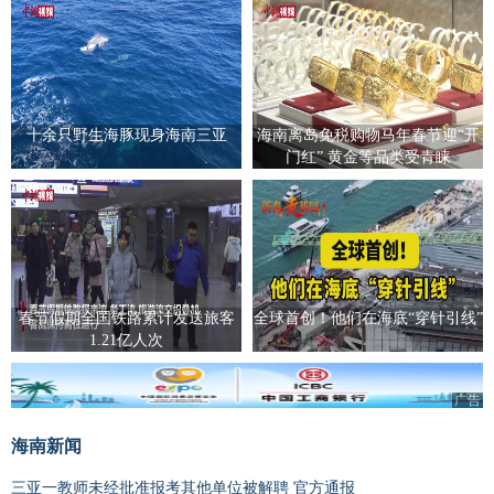
十余只野生海豚现身海南三亚
海南离岛免税购物马年春节迎“开
门红” 黄金等品类受青睐
春节假期全国铁路累计发送旅客
全球首创！他们在海底“穿针引线”
1.21亿人次
广告
海南新闻
三亚一教师未经批准报考其他单位被解聘 官方通报