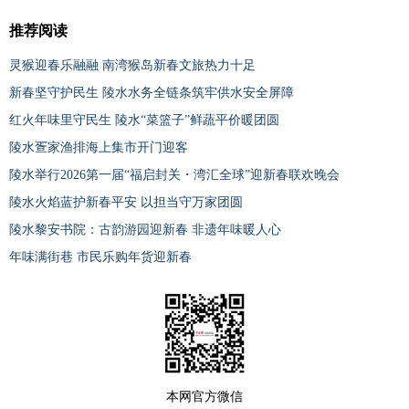
推荐阅读
灵猴迎春乐融融 南湾猴岛新春文旅热力十足
新春坚守护民生 陵水水务全链条筑牢供水安全屏障
红火年味里守民生 陵水“菜篮子”鲜蔬平价暖团圆
陵水疍家渔排海上集市开门迎客
陵水举行2026第一届“福启封关・湾汇全球”迎新春联欢晚会
陵水火焰蓝护新春平安 以担当守万家团圆
陵水黎安书院：古韵游园迎新春 非遗年味暖人心
年味满街巷 市民乐购年货迎新春
本网官方微信