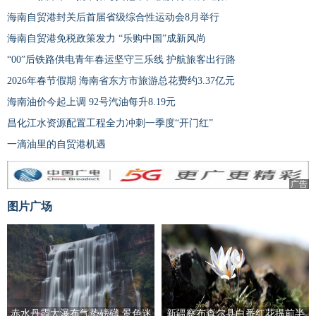
海南自贸港封关后首届省级综合性运动会8月举行
海南自贸港免税政策发力 “乐购中国”成新风尚
“00”后铁路供电青年春运坚守三乐线 护航旅客出行路
2026年春节假期 海南省东方市旅游总花费约3.37亿元
海南油价今起上调 92号汽油每升8.19元
昌化江水资源配置工程全力冲刺一季度“开门红”
一滴油里的自贸港机遇
广告
图片广场
赤水丹霞大瀑布气势磅礴 景色迷
新疆察布查尔县白番红花提前半